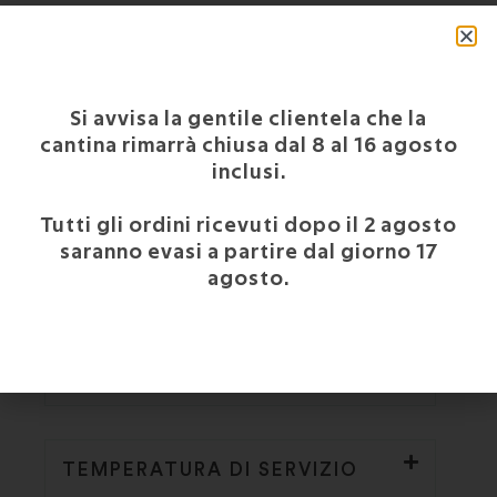
DESCRIZIONE
Vista: si presenta con un colore giallo paglierino
Si avvisa la gentile clientela che la
scarico con riflessi verdognoli.
cantina rimarrà chiusa dal 8 al 16 agosto
Olfatto: profumo intenso con note fruttate di mela
inclusi.
renetta e sentori floreali di glicine.
Tutti gli ordini ricevuti dopo il 2 agosto
Gusto: dal perlage cremoso, l’assaggio è morbido,
saranno evasi a partire dal giorno 17
fresco e leggermente sapido; giustamente
agosto.
armonico e leggermente amabile.
VINIFICAZIONE
TEMPERATURA DI SERVIZIO