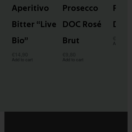
Aperitivo
Prosecco
Pros
Bitter “Live
DOC Rosé
DOC 
€
9,80
Bio”
Brut
Add to car
€
14,90
€
9,80
Add to cart
Add to cart