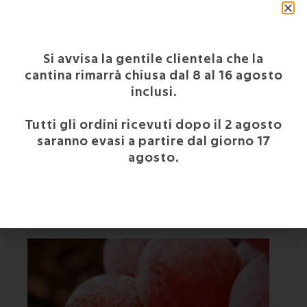
VINIFICAZIONE
Si avvisa la gentile clientela che la
TEMPERATURA DI SERVIZIO
cantina rimarrà chiusa dal 8 al 16 agosto
inclusi.
Tutti gli ordini ricevuti dopo il 2 agosto
saranno evasi a partire dal giorno 17
agosto.
PIWI
VITIGNI RESISTENTI ALLE MALATTIE
FUNGINEE