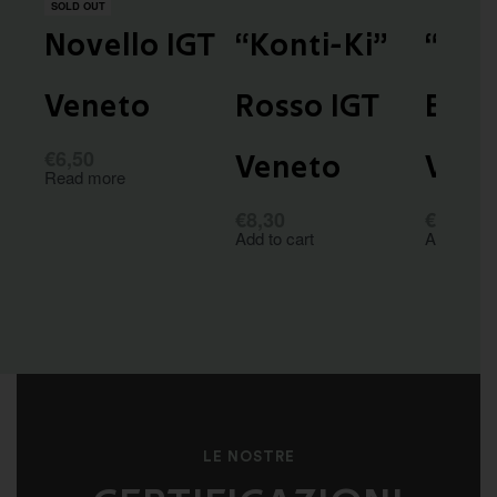
SOLD OUT
Novello IGT
“Konti-Ki”
“Hua
Veneto
Rosso IGT
Bian
€
6,50
Veneto
Vene
Read more
€
8,30
€
8,30
Add to cart
Add to car
LE NOSTRE