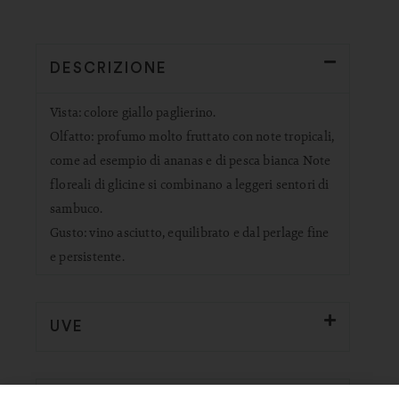
DESCRIZIONE
Vista: colore giallo paglierino.
Olfatto: profumo molto fruttato con note tropicali,
come ad esempio di ananas e di pesca bianca Note
floreali di glicine si combinano a leggeri sentori di
sambuco.
Gusto: vino asciutto, equilibrato e dal perlage fine
e persistente.
UVE