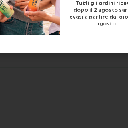
Tutti gli ordini rice
dopo il 2 agosto sa
evasi a partire dal gi
agosto.
i.
unte balsamiche e aromatiche. Leggeri sentori di mela, pesca, albicocca m
acidità. Vino elegante.