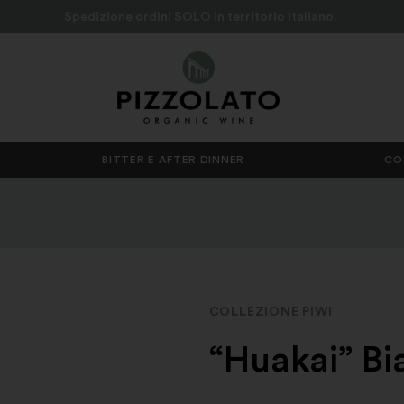
Spedizione ordini SOLO in territorio italiano.
BITTER E AFTER DINNER
CO
COLLEZIONE PIWI
“Huakai” Bi