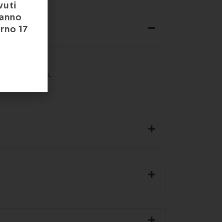
vuti
ranno
orno 17
atura e vaniglia.