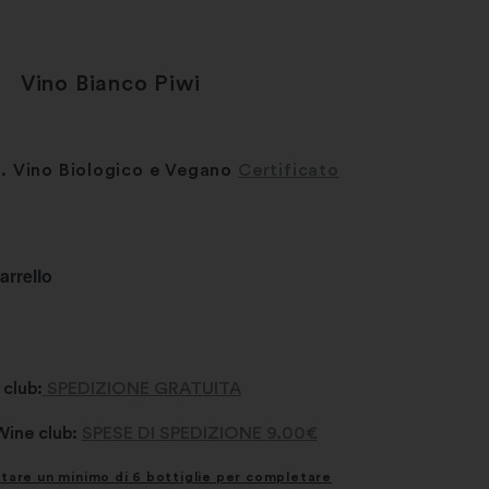
Vino Bianco Piwi
ti. Vino Biologico e Vegano
Certificato
arrello
 club:
SPEDIZIONE GRATUITA
 Wine club:
SPESE DI SPEDIZIONE 9.00€
stare un minimo di 6 bottiglie per completare