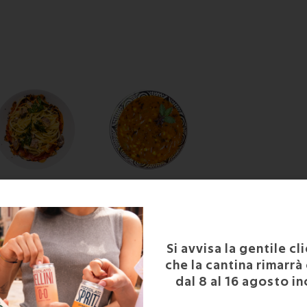
SPAGHETTI AI
CHOLE: CURRY DI
FRUTTI DI MARE
CECI -> VAI ALLA
RICETTA
Si avvisa la gentile cl
che la cantina rimarrà
dal 8 al 16 agosto in
O