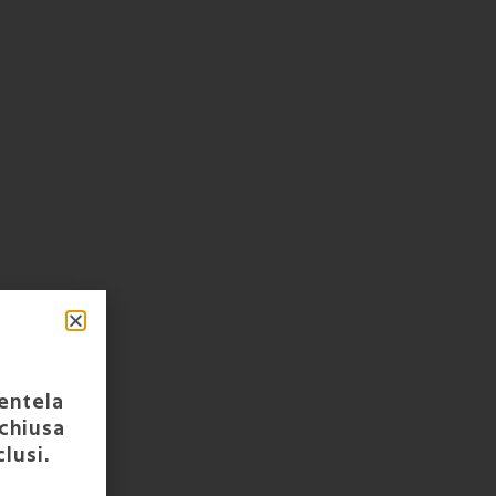
ientela
 chiusa
clusi.