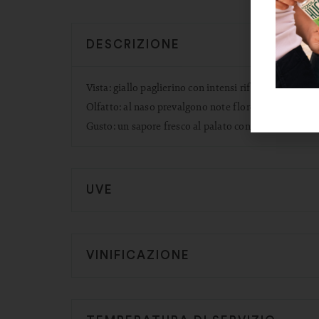
DESCRIZIONE
Vista: giallo paglierino con intensi riflessi verdognol
Olfatto: al naso prevalgono note floreali con lievi p
Gusto: un sapore fresco al palato con un’equilibrata 
UVE
VINIFICAZIONE