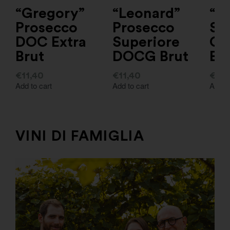
“Gregory”
“Leonard”
“F
Prosecco
Prosecco
Sp
DOC Extra
Superiore
Ch
Brut
DOCG Brut
Ext
€
11,40
€
11,40
€
11,
Add to cart
Add to cart
Add to
VINI DI FAMIGLIA