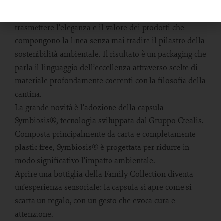
Il progetto di restyling nasce con un obiettivo preciso:
trasmettere l’eleganza e il valore dei prodotti che
compongono la linea senza mai tradire il pilastro della
sostenibilità ambientale. Il risultato è un packaging che
parla il linguaggio dell’eccellenza attraverso scelte di
materiale profondamente coerenti con la filosofia della
cantina.
La grande novità è l’adozione della capsula
Symbiosis®, tecnologia sviluppata dal Gruppo Crealis.
Composta principalmente da carta e completamente
plastic free, Symbiosis® è progettata per ridurre in
modo significativo l’impatto ambientale.
Aprire una bottiglia della Family Collection diventa
un’esperienza sensoriale: la capsula si apre come si
scarta un regalo, con un gesto che evoca cura e
attenzione.