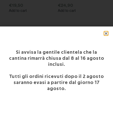
€
19,50
€
24,90
Add to cart
Add to cart
Si avvisa la gentile clientela che la
cantina rimarrà chiusa dal 8 al 16 agosto
inclusi.
Tutti gli ordini ricevuti dopo il 2 agosto
saranno evasi a partire dal giorno 17
Grappa Prosecco del
agosto.
Nonno Gino
€
20,80
Add to cart