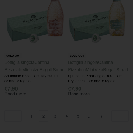
SOLD OUT
SOLD OUT
Bottiglia singola
Cantina
Bottiglia singola
Cantina
Pizzolato
Mini size
Regali Smart
Pizzolato
Mini size
Regali Smart
Spumante Rosé Extra Dry 200 ml –
Spumante Pinot Grigio DOC Extra
cofanetto regalo
Dry 200 ml – cofanetto regalo
€
7,90
€
7,90
Read more
Read more
1
2
3
4
5
…
7