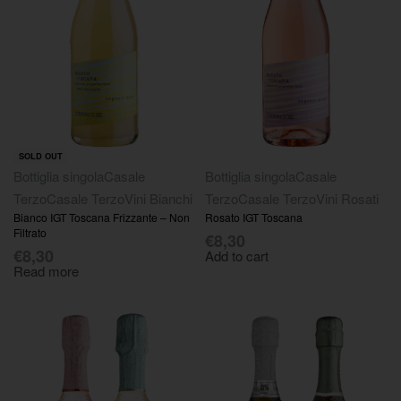
SOLD OUT
Bottiglia singola
Casale
Bottiglia singola
Casale
Terzo
Casale Terzo
Vini Bianchi
Terzo
Casale Terzo
Vini Rosati
Bianco IGT Toscana Frizzante – Non
Rosato IGT Toscana
Filtrato
€
8,30
€
8,30
Add to cart
Read more