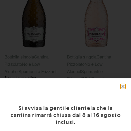
Bottiglia singola
Cantina
Bottiglia singola
Cantina
Pizzolato
No e Low
Pizzolato
No e Low
Alcohol
Spumanti e Frizzanti
Alcohol
Spumanti e
Bevanda analcolica
Frizzanti
Vini Rosati
€
9,80
Bevanda analcolica rosata
Add to cart
€
9,80
Add to cart
Si avvisa la gentile clientela che la
cantina rimarrà chiusa dal 8 al 16 agosto
inclusi.