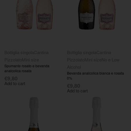
Bottiglia singola
Cantina
Bottiglia singola
Cantina
Pizzolato
Mini size
Pizzolato
Mini size
No e Low
Spumante rosato e bevanda
Alcohol
analcolica rosata
Bevanda analcolica bianca e rosata
€
9,80
0%
Add to cart
€
9,80
Add to cart