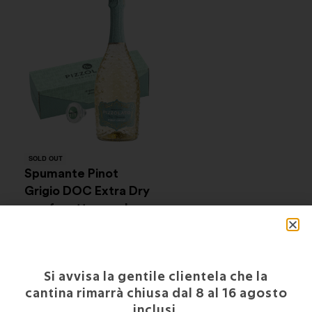
SOLD OUT
Spumante Pinot
Grigio DOC Extra Dry
– cofanetto regalo
€
13,80
Read more
Si avvisa la gentile clientela che la
cantina rimarrà chiusa dal 8 al 16 agosto
inclusi.