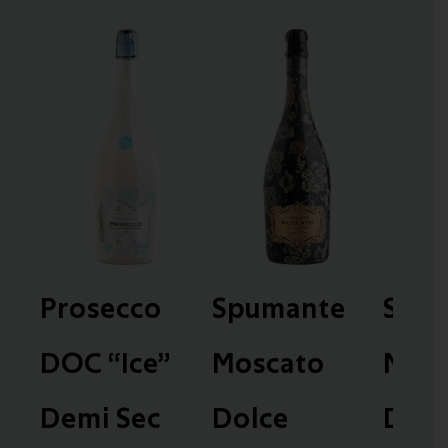
Prosecco
Spumante
Spu
DOC “Ice”
Moscato
Mosc
Demi Sec
Dolce
Dolc