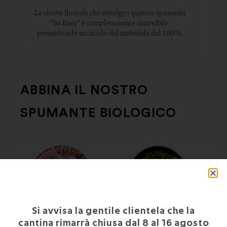
La sleeve floreale che avvolge i quattro Spumanti
“So Easy” è completamente rimovibile
permettendo un riciclo del materiale del 100%.
ABBINA IL NOSTRO
SPUMANTE BIOLOGICO
Si avvisa la gentile clientela che la
cantina rimarrà chiusa dal 8 al 16 agosto
CRUDITÈ DI GAMBERI
TATAKI DI PESCE